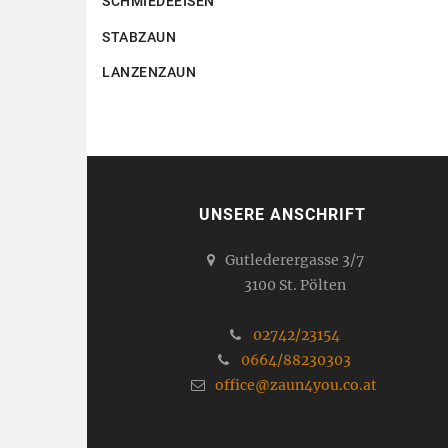
SCHMIEDEEISEN
STABZAUN
LANZENZAUN
UNSERE ANSCHRIFT
Gutlederergasse 3/7
3100 St. Pölten
02742/23154
0664/88230303
office@zaun4you.co.at