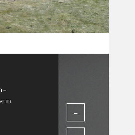
m-
aun