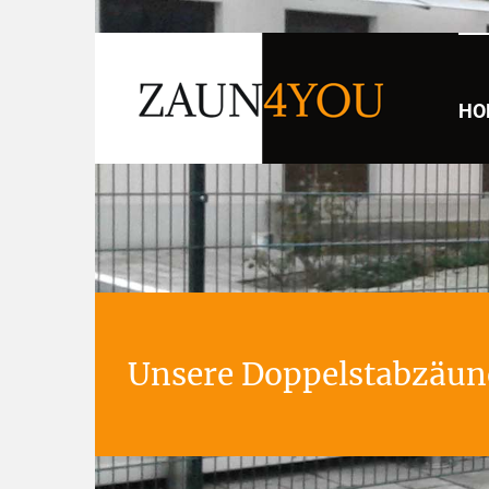
HO
Unsere Doppelstabzäune